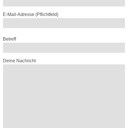
E-Mail-Adresse (Pflichtfeld)
B
i
Betreff
t
t
e
Deine Nachricht
l
a
s
s
e
d
i
e
s
e