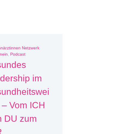
närztinnen Netzwerk
mein
,
Podcast
sundes
dership im
undheitswei
 – Vom ICH
m DU zum
R