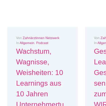
Von
Zahnärztinnen Netzwerk
Von
Zah
In
Allgemein
,
Podcast
In
Allge
Wachstum,
Ge
Wagnisse,
Lea
Weisheiten: 10
Ges
Learnings aus
sen
10 Jahren
zu
Unternehmertu
WI