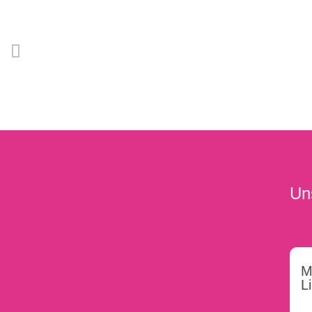
Un
M
L