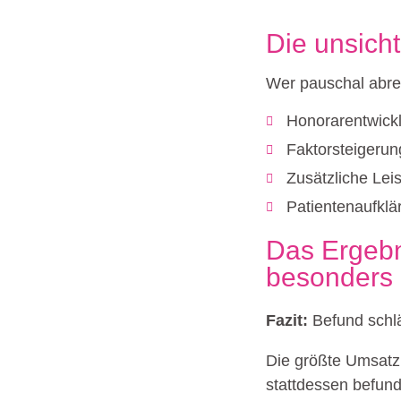
Die unsich
Wer pauschal abrech
Honorarentwickl
Faktorsteigerung
Zusätzliche Lei
Patientenaufklär
Das Ergebni
besonders 
Fazit:
Befund schl
Die größte Umsatzl
stattdessen befund