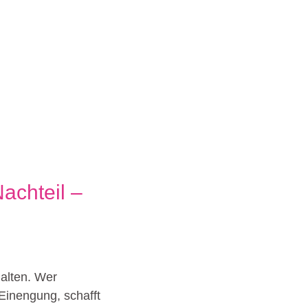
Nachteil –
halten. Wer
 Einengung, schafft