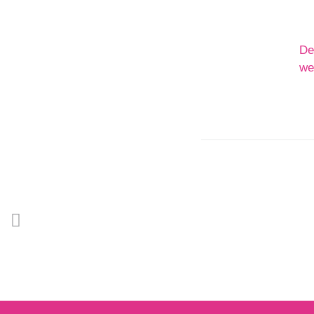
De
we