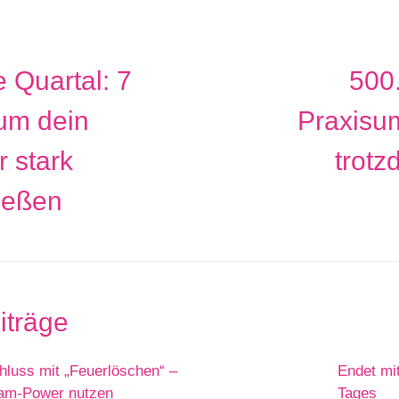
e Quartal: 7
500
 um dein
Praxisu
r stark
trotz
ießen
iträge
hluss mit „Feuerlöschen“ –
Endet mit
am-Power nutzen
Tages