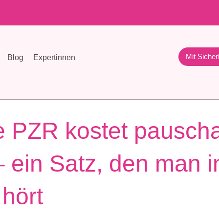
Mit Sicher
Blog
Expertinnen
e PZR kostet pauscha
– ein Satz, den man i
hört