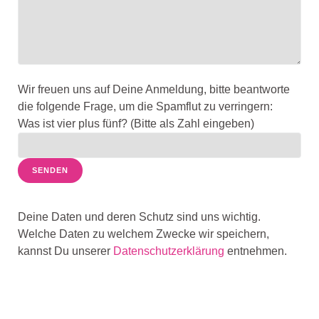
e
s
e
s
F
Wir freuen uns auf Deine Anmeldung, bitte beantworte
e
die folgende Frage, um die Spamflut zu verringern:
l
Was ist vier plus fünf? (Bitte als Zahl eingeben)
d
l
e
e
r
.
Deine Daten und deren Schutz sind uns wichtig.
Welche Daten zu welchem Zwecke wir speichern,
kannst Du unserer
Datenschutzerklärung
entnehmen.