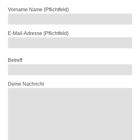
Vorname Name (Pflichtfeld)
E-Mail-Adresse (Pflichtfeld)
B
i
Betreff
t
t
e
Deine Nachricht
l
a
s
s
e
d
i