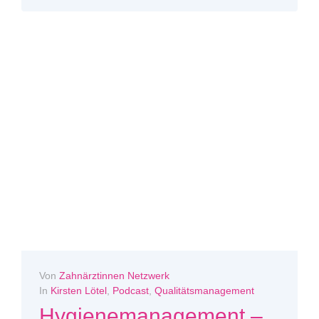
Von
Zahnärztinnen Netzwerk
In
Kirsten Lötel
,
Podcast
,
Qualitätsmanagement
Hygienemanagement –