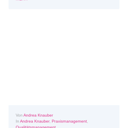
Von
Andrea Knauber
In
Andrea Knauber
,
Praxismanagement
,
Qualitätsmanagement