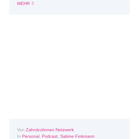
MEHR
Von
Zahnärztinnen Netzwerk
In
Personal
,
Podcast
,
Sabine Finkmann