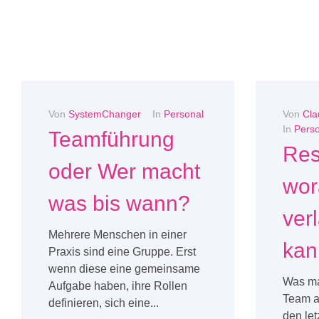
Von
SystemChanger
In
Personal
Von
Cla
In
Perso
Teamführung
Res
oder Wer macht
wor
was bis wann?
ver
Mehrere Menschen in einer
kan
Praxis sind eine Gruppe. Erst
wenn diese eine gemeinsame
Was mac
Aufgabe haben, ihre Rollen
Team a
definieren, sich eine...
den le