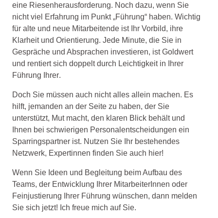
eine Riesenherausforderung. Noch dazu, wenn
Sie
nicht viel Erfahrung im Punkt „Führung“ haben.
Wichtig
für alte und neue Mitarbeitende ist Ihr
Vorbild, ihre
Klarheit und Orientierung. Jede Minute, die Sie in
Gespräche und Absprachen
investieren, ist
Goldwert
und rentiert sich doppelt
durch
Leichtigkei
t in
Ihrer
Führung
I
hrer
.
Doch Sie müssen
auch
nicht alles
allein
machen.
Es
hilft, jemanden an der Seite zu haben, der
Sie
unterstützt, Mut macht
,
den
klaren Blick behält
und
Ihne
n
bei schwierigen Personalentscheidung
en
ein
Sparringspartner ist.
Nutzen
Sie
Ihr bestehende
s
Netzwerk
,
Expert
innen
finden Sie
auch
hier
!
W
enn Sie
Ideen
und
Begleitung
bei
m Aufbau de
s
Teams
,
der
Entwicklung
Ihrer MitarbeiterInnen
oder
Feinjustierung Ihrer Führung
wünschen,
dann melden
Sie sich jetzt! Ich freue mich auf Sie.