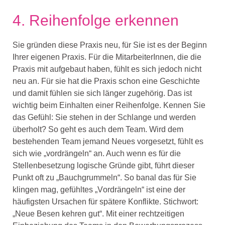
4.
Reihenfolge erkennen
S
ie gründen diese Praxis neu,
für Sie
ist
es
der Beginn
Ihrer eigenen Praxis. Für die MitarbeiterInnen,
die die
Praxis mit aufgebaut haben, fühlt es sich jedoch nicht
neu an. Für sie hat die Praxis schon eine
Geschichte
und damit fühlen sie sich länger zugehörig. Das ist
wichtig beim Einhalten ein
er
Reihenfolge.
Kennen Sie
das Gefühl
: Sie stehen in der Schlange und werden
überholt? So geht es
auch dem Team.
Wird
dem
bestehenden Team
jemand
N
eues vorgesetzt, fühlt es
s
ic
h
wie
„
vordrängeln
“
an. Auch wenn es für die
Stellenbesetzung
logische
Gründe gibt, führt dieser
Punkt oft
zu „Bauchgrummeln“
.
So
banal
das
für Sie
klingen mag,
gefühltes „
V
ordrängeln“ ist eine der
häufigsten Ursachen für spätere Konflikte.
Stichwort
:
„
Neue Besen kehren gut
“
.
Mit e
iner rechtzeitigen