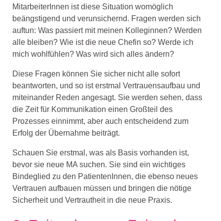
MitarbeiterInnen
ist
diese
Situation
womöglich
beängstigend und verunsichernd. Fragen werden
s
ich
auftun:
Was
passiert
mit
meinen Kolleginnen? Werden
alle
bleiben? Wie ist die neue Chefin
so
?
Werde ich
mich wohlfühlen?
Was wird sich
alles
ändern?
Diese Fragen
können
Sie sicher
nicht alle sofort
beantworte
n
, und so ist erstmal Vertrauensaufbau
und
miteinander Reden
angesagt.
Sie werden sehen,
dass
die
Zeit für
Kommunikation
einen Großteil
des
Prozesses ein
nimmt
, aber auch
entscheidend zum
Erfolg der Übernahme bei
tr
ägt
.
Schauen Sie erstmal
,
was als Basis vorhanden ist,
bevor sie
neue MA suchen. Sie sind
ein wichtiges
Bindeglied
zu den
Patienten
Innen, die ebenso neues
Vertrauen aufbauen müssen
und
bringen
die
nötige
Sicherheit und Vertrau
theit
in die neue Praxis.