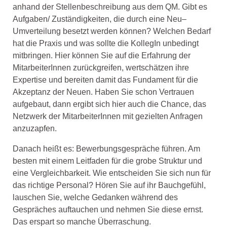
anhand der Stellenbeschreibung aus
dem QM.
Gibt es
Aufgaben/ Zuständigkeiten, die durch eine Neu
–
Umverteilung
besetzt werden
k
önnen
?
W
elchen Bedarf
hat die
Praxis
und was sollte die Kolleg
In
unbedingt
mitbringen
.
Hier
können Sie auf die Erfahrung der
MitarbeiterInnen zurückgreifen,
wertschätzen ihre
Expertise
und
bereiten damit das Fundament für die
Akzeptanz der Neuen.
H
aben
Sie schon
Vertrauen
aufgebaut, dann
ergibt sich
hier
auch die Chance, das
Netzwerk
der
MitarbeiterInnen mit gezielten A
n
fragen
anzuzapfen
.
Dan
ach
heißt es
:
Bewerbungsgespräche führen. Am
besten
mit einem
Leitfaden für die grobe
Struktur
und
eine Vergleichbarkeit
. Wie
entscheiden
Sie
sich
nun
für
das richtige Personal? H
ören Sie
auf
ihr Bauchgefühl
,
lauschen Sie, welche Gedanken während des
Gespräches auftauchen und
nehmen Sie diese ernst.
Das erspart so manche Überraschung.