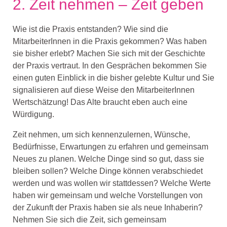
2.
Zeit nehmen
–
Zeit geben
Wie ist die Praxis entstanden? Wie sind die
MitarbeiterInnen
in die Praxis gekommen? Was haben
sie
bisher erlebt? Machen Sie sich mit der
Geschichte
der Praxis
vertraut. In den Gesprächen bekommen
Sie
einen guten Einblick
in die bisher gelebte Kultur und Sie
signalisieren auf diese Weise den
MitarbeiterInnen
Wertsc
hätzung
!
Das Alte braucht
eb
en
auch eine
Würdigung
.
Zeit
nehmen,
um sich kennenzulernen, Wünsche
,
Bedürfnisse
,
Erwartungen
zu erfahren und
gemeinsam
Neues zu planen. Welche Dinge sind so gut, dass sie
bleiben sollen? Welche Dinge
können verabschiedet
werden und was wollen wir
stattdessen
?
Welche Werte
haben
wir
gemeinsam
und welche Vorstellungen von
der Zukunft der Praxis habe
n sie
als neue Inhaberin
?
Nehmen Sie sich
die
Zeit
,
sich gemeinsam