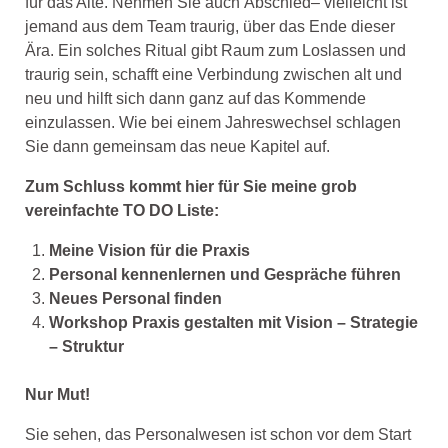
für das Alte
.
N
ehmen
S
ie
auch
Abschied
–
vielleicht ist
jemand
aus dem Team
traurig, über
das Ende
dieser
Ära
.
Ein solches
Ritual
gibt Raum zum Loslassen und
traurig sein
,
schafft
eine
Verbindung
zwischen alt und
neu
und hilft sich
dann
ganz auf das
Kommende
einzulassen
.
Wie bei
einem Jah
reswechsel s
chlagen
Sie
dann
gemeinsam
das neue Kapitel
auf
.
Zu
m Schluss kommt hier
für Sie
meine grob
v
ereinfachte
TO DO
Liste:
Meine Vision für die Praxis
Personal kennenlernen und
Gespräche führen
Neues Personal finden
Workshop Praxis gestalten mit Vision
–
Strategie
–
Struktur
Nur Mut
!
Sie sehen, d
as Personalwesen ist
schon vor dem Start