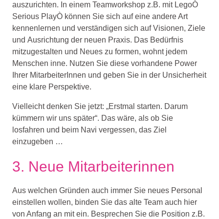
auszurichten.
In einem Teamw
orkshop z.B. mit Lego
Ò
Serious Play
Ò
können
S
ie sich auf eine andere Art
kennenlernen und verständigen sich auf Visionen, Ziele
und
Ausrichtung der neuen Praxis.
Das Bedürfnis
mit
zu
gestalten
und
Neues zu
formen
, wohnt
jedem
Menschen inne
. Nutzen Sie diese vorhandene Power
Ihre
r
Mitarbeiter
I
nnen und geben Sie
in
der
Unsicherheit
eine klare
Perspektive.
Vielleich
t
denken Sie jetzt
:
„
Erstmal starten.
D
arum
kümmern wir uns später
“
. Das wäre, als ob Sie
losfahren und
beim Nav
i vergessen, das Ziel
einzuge
ben
…
3.
Neue Mitarbeiterinnen
Aus welchen Gründen
auch immer
S
ie
neues Personal
einstellen wollen, b
inden Sie das alte Team
auch hier
von Anf
ang an
mit ein.
Besprechen Sie die Position z.B.