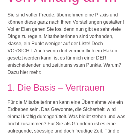
Sie sind vol
l
er Freude, übernehmen eine
Praxis und
können diese ganz nach Ihren Vor
stellungen
gestalten!
Voller Elan gehen Sie
los, denn
nun gibt es
sehr
viele
Dinge zu regeln.
MitarbeiterInnen sind vorhanden,
klasse, ein Punkt weniger auf der Liste!
Doch
VORSICHT. A
uch
wenn dort vermeintlich ein Haken
gesetzt werden kann, ist es für mich einer DER
entscheidenden
und zeitintensivsten Pun
kte. Warum?
Dazu hier mehr:
1.
Die
Basis
–
Vertrauen
Für die MitarbeiterInnen
kann
ein
e Übernahme wie ein
Erdbeben
sein
.
Das Gewohnte,
die
Sicherheit,
wird
einmal kräftig durchgerüttelt. Was bleibt stehen und was
bricht zusammen? Für Sie
als
Gründerin
ist es eine
aufregende,
stressige und doch freudige Zeit. Für die