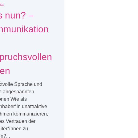
na
 nun? –
munikation
pruchsvollen
ten
tvolle Sprache und
in angespannten
onen Wie als
nhaber*in unattraktive
hmen kommunizieren,
as Vertrauen der
iter*innen zu
n?...