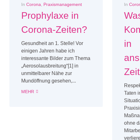
In
Corona
,
Praxismanagement
In
Coro
Prophylaxe in
Was
Corona-Zeiten?
Kom
in
Gesundheit an 1. Stelle! Vor
einigen Jahren habe ich
ans
interessante Bilder zum Thema
„Aerosolausbreitung“[1] in
Zei
unmittelbarer Nähe zur
Mundöffnung gesehen,...
Respek
MEHR
Taten 
Situati
Praxisi
Maßna
ohne d
Mitarbe
verliere