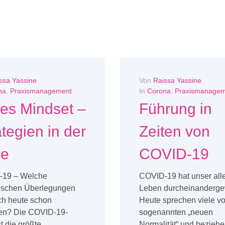
ssa Yassine
Von
Raissa Yassine
na
,
Praxismanagement
In
Corona
,
Praxismanagem
les Mindset –
Führung in
ategien in der
Zeiten von
se
COVID-19
19 – Welche
COVID-19 hat unser all
gischen Überlegungen
Leben durcheinandergew
ch heute schon
Heute sprechen viele vo
len? Die COVID-19-
sogenannten „neuen
st die größte
Normalität“ und beziehe