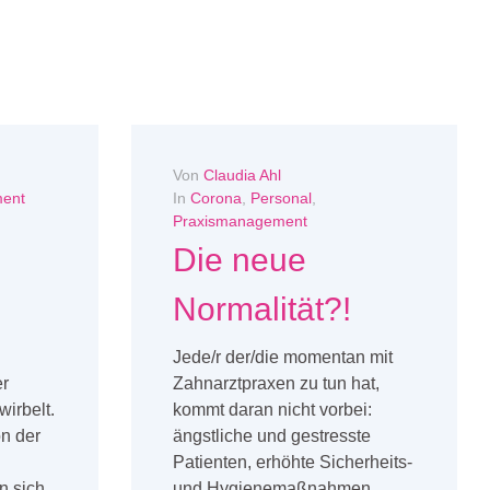
Von
Claudia Ahl
ent
In
Corona
,
Personal
,
Praxismanagement
Die neue
Normalität?!
Jede/r der/die momentan mit
er
Zahnarztpraxen zu tun hat,
irbelt.
kommt daran nicht vorbei:
n der
ängstliche und gestresste
Patienten, erhöhte Sicherheits-
n sich
und Hygienemaßnahmen,...