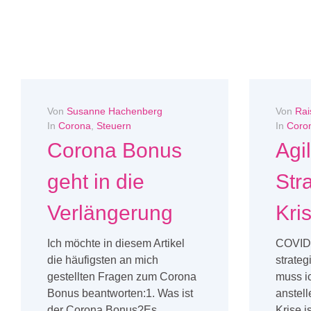
Von
Susanne Hachenberg
Von
Rai
In
Corona
,
Steuern
In
Coro
Corona Bonus
Agi
geht in die
Str
Verlängerung
Kri
Ich möchte in diesem Artikel
COVID-
die häufigsten an mich
strate
gestellten Fragen zum Corona
muss i
Bonus beantworten:1. Was ist
anstel
der Corona Bonus?Es...
Krise i