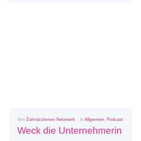
Von
Zahnärztinnen Netzwerk
In
Allgemein
,
Podcast
Weck die Unternehmerin