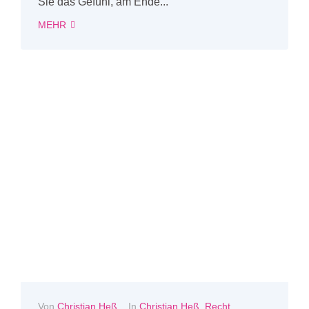
Sie das Gefühl, am Ende...
MEHR
Von
Christian Heß
In
Christian Heß
,
Recht