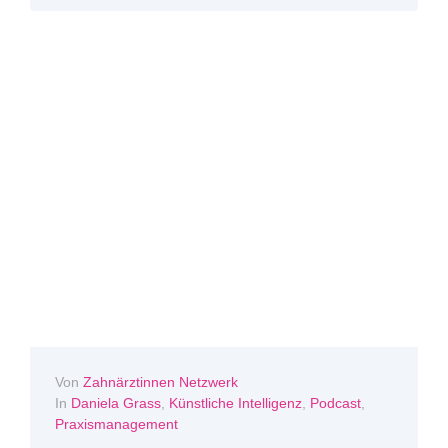
Von
Zahnärztinnen Netzwerk
In
Daniela Grass
,
Künstliche Intelligenz
,
Podcast
,
Praxismanagement