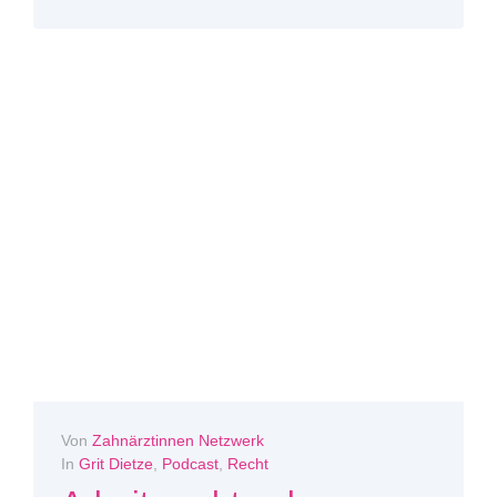
Von
Zahnärztinnen Netzwerk
In
Grit Dietze
,
Podcast
,
Recht