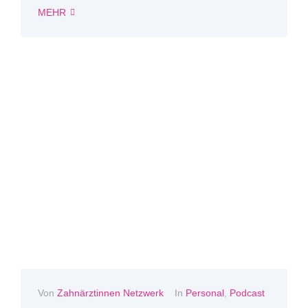
MEHR
Von
Zahnärztinnen Netzwerk
In
Personal
,
Podcast